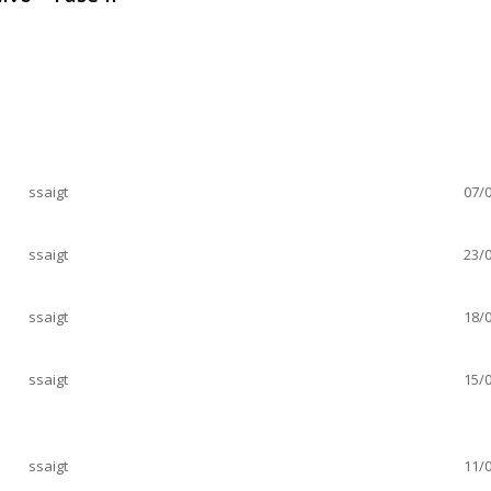
Salvo – Fase II
ssaigt
07/0
ssaigt
23/0
ssaigt
18/0
ssaigt
15/0
ssaigt
11/0