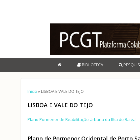
BIBLIOTECA
PESQUIS
Está aqui
Início
» LISBOA E VALE DO TEJO
LISBOA E VALE DO TEJO
Plano Pormenor de Reabilitação Urbana da Ilha do Baleal
Plano de Pormenor Ocidental de Porto Sal