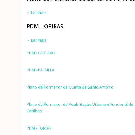
Ler mais
acerca de Plano de Pormenor Ocidental de Porto 
PDM - OEIRAS
Ler mais
acerca de PDM - OEIRAS
PDM - CARTAXO
PDM - PALMELA
Plano de Pormenor da Quinta de Santo António
Plano de Pormenor de Reabilitação Urbana e Funcional de
Cacilhas
PDM - TOMAR