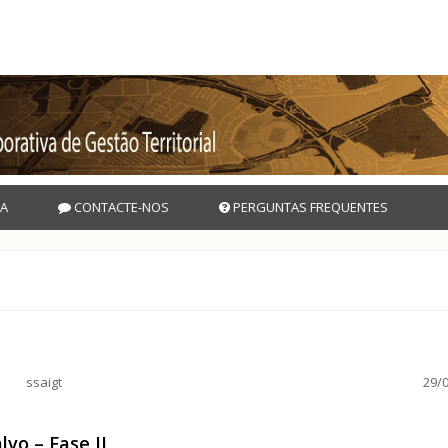
A
CONTACTE-NOS
PERGUNTAS FREQUENTES
ssaigt
29/0
vo – Fase II