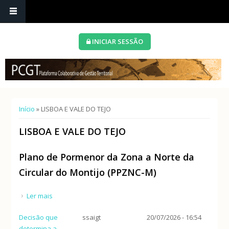
INICIAR SESSÃO
Está aqui
Início
» LISBOA E VALE DO TEJO
LISBOA E VALE DO TEJO
Plano de Pormenor da Zona a Norte da
Circular do Montijo (PPZNC-M)
Ler mais
acerca de Plano de Pormenor da Zona a Norte da
Circular do Montijo (PPZNC-M)
Decisão que
ssaigt
20/07/2026 - 16:54
determina a