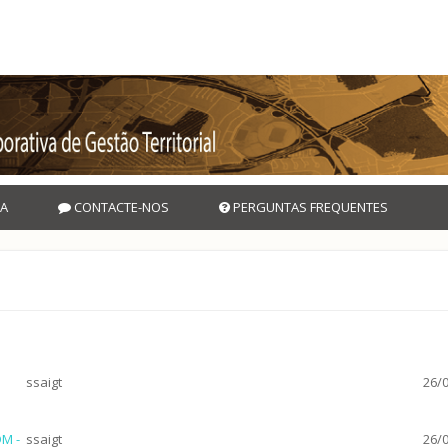
A
CONTACTE-NOS
PERGUNTAS FREQUENTES
ssaigt
26/0
DM -
ssaigt
26/0