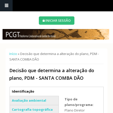
INICIAR SESSÃO
Está aqui
Início
» Decisão que determina a alteração do plano, PDM -
SANTA COMBA DÃO
Decisão que determina a alteração do
plano, PDM - SANTA COMBA DÃO
Separadores verticais
Identificação
(separador ativo)
Tipo de
Avaliação ambiental
plano/programa:
Cartografia topográfica
Plano Diretor