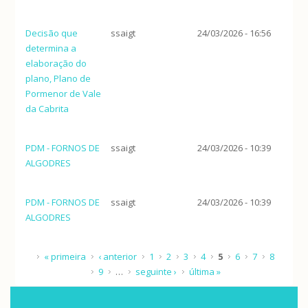
Decisão que
ssaigt
24/03/2026 - 16:56
determina a
elaboração do
plano, Plano de
Pormenor de Vale
da Cabrita
PDM - FORNOS DE
ssaigt
24/03/2026 - 10:39
ALGODRES
PDM - FORNOS DE
ssaigt
24/03/2026 - 10:39
ALGODRES
Páginas
« primeira
‹ anterior
1
2
3
4
5
6
7
8
9
…
seguinte ›
última »