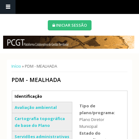
INICIAR SESSÃO
Está aqui
Início
» PDM - MEALHADA
PDM - MEALHADA
Separadores verticais
Identificação
(separador ativo)
Tipo de
Avaliação ambiental
plano/programa:
Cartografia topográfica
Plano Diretor
de base do Plano
Municipal
Estado do
Servidões administrativas