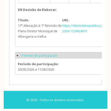
DR Decisão de Elaborar:
Título:
URL:
17ª Alteração à 1ª Revisão do
https://diariodarepublica.pt/dr/
Plano Diretor Municipal de
2026-1124024915
Albergaria-a-Velha
Período de participação
Ocultar
Período de participação:
20/05/2026
a
11/06/2026
© 2026 . Todos os direitos reservados.