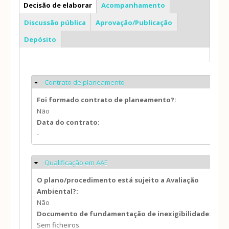
PDM
Decisão de elaborar
Acompanhamento
Discussão pública
Aprovação/Publicação
Depósito
Contrato de planeamento
Ocultar
Foi formado contrato de planeamento?:
Não
Data do contrato:
-
Qualificação em AAE
Ocultar
O plano/procedimento está sujeito a Avaliação
Ambiental?:
Não
Documento de fundamentação de inexigibilidade:
Sem ficheiros.