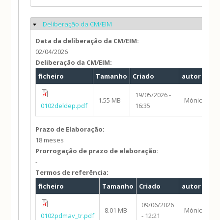
Deliberação da CM/EIM
Ocultar
Data da deliberação da CM/EIM:
02/04/2026
Deliberação da CM/EIM:
ficheiro
Tamanho
Criado
autor
19/05/2026 -
1.55 MB
Mónica
0102deldep.pdf
16:35
Prazo de Elaboração:
18 meses
Prorrogação de prazo de elaboração:
-
Termos de referência:
ficheiro
Tamanho
Criado
autor
09/06/2026
8.01 MB
Mónica
0102pdmav_tr.pdf
- 12:21