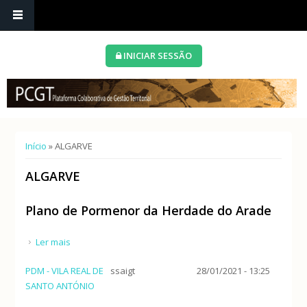
INICIAR SESSÃO
Está aqui
Início
» ALGARVE
ALGARVE
Plano de Pormenor da Herdade do Arade
Ler mais
acerca de Plano de Pormenor da Herdade do Arade
PDM - VILA REAL DE
ssaigt
28/01/2021 - 13:25
SANTO ANTÓNIO