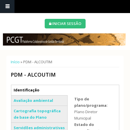
INICIAR SESSÃO
Está aqui
Início
» PDM - ALCOUTIM
PDM - ALCOUTIM
Separadores verticais
Identificação
(separador ativo)
Tipo de
Avaliação ambiental
plano/programa:
Cartografia topográfica
Plano Diretor
de base do Plano
Municipal
Estado do
Servidões administrativas