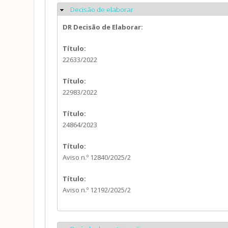
Decisão de elaborar
Ocultar
DR Decisão de Elaborar:
Título:
22633/2022
Título:
22983/2022
Título:
24864/2023
Título:
Aviso n.º 12840/2025/2
Título:
Aviso n.º 12192/2025/2