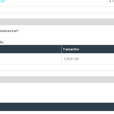
pdf
4.
 Ambiental?:
de:
Tamanho
578.81 KB