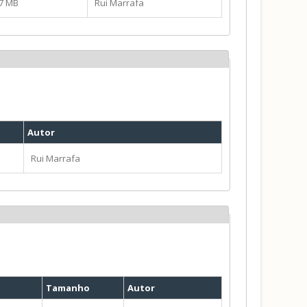
37 MB
Rui Marrafa
Autor
Rui Marrafa
Tamanho
Autor