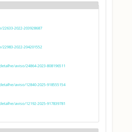
so/22633-2022-203928687
so/22983-2022-204201552
r/detalhe/aviso/24864-2023-808196511
r/detalhe/aviso/12840-2025-918555154
r/detalhe/aviso/12192-2025-917839781