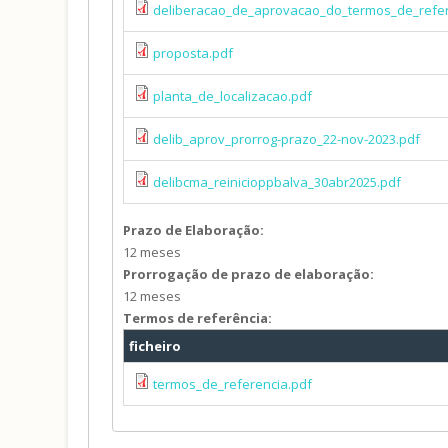
deliberacao_de_aprovacao_do_termos_de_refe
proposta.pdf
planta_de_localizacao.pdf
delib_aprov_prorrog-prazo_22-nov-2023.pdf
delibcma_reinicioppbalva_30abr2025.pdf
Prazo de Elaboração:
12 meses
Prorrogação de prazo de elaboração:
12 meses
Termos de referência:
ficheiro
termos_de_referencia.pdf