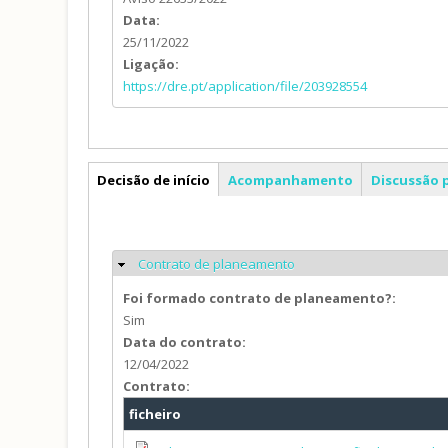
Data:
25/11/2022
Ligação:
https://dre.pt/application/file/203928554
PP
Decisão de início
Acompanhamento
Discussão 
Contrato de planeamento
Ocultar
Foi formado contrato de planeamento?:
Sim
Data do contrato:
12/04/2022
Contrato:
ficheiro