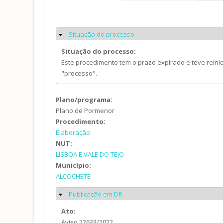
Situação do processo
Ocultar
Situação do processo:
Este procedimento tem o prazo expirado e teve reiní
"processo".
Plano/programa:
Plano de Pormenor
Procedimento:
Elaboração
NUT:
LISBOA E VALE DO TEJO
Município:
ALCOCHETE
Publicação em DR
Ocultar
Ato:
Aviso 22633/2022