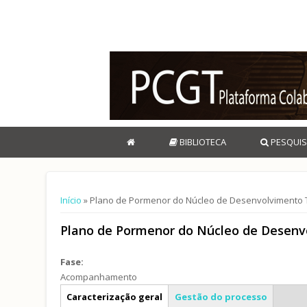
BIBLIOTECA
PESQUIS
Está aqui
Início
» Plano de Pormenor do Núcleo de Desenvolvimento Tu
Plano de Pormenor do Núcleo de Desenvo
Fase:
Acompanhamento
Info geral
Caracterização geral
Gestão do processo