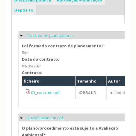
Depósito
Contrato de planeamento
Ocultar
Foi formado contrato de planeamento?:
Sim
Data do contrato:
01/06/2021
Contrato:
ficheiro
Tamanho
Autor
03_contrato.pdf
428.54 KB
rui.botelho
Qualificação em AAE
Ocultar
O plano/procedimento está sujeito a Avaliação
Ambiental?: