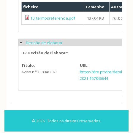
ficheiro
Tamanho
Autor
10_termosreferencia.pdf
137.04 KB
rui.botelho
Decisão de elaborar
Ocultar
DR Decisão de Elaborar:
Título:
URL:
Aviso n.º 13804/2021
https://dre.pt/dre/detalhe/av
2021-167846644
© 2026 . Todos os direitos reservados.