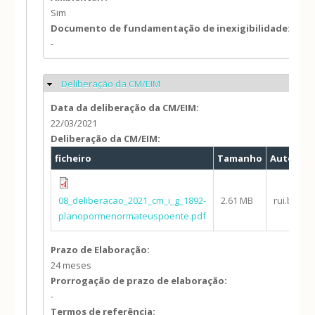
Sim
Documento de fundamentação de inexigibilidade:
-
Deliberação da CM/EIM
Ocultar
Data da deliberação da CM/EIM:
22/03/2021
Deliberação da CM/EIM:
ficheiro
Tamanho
Autor
08_deliberacao_2021_cm_i_g_1892-
2.61 MB
rui.botel
planopormenormateuspoente.pdf
Prazo de Elaboração:
24 meses
Prorrogação de prazo de elaboração:
-
Termos de referência: