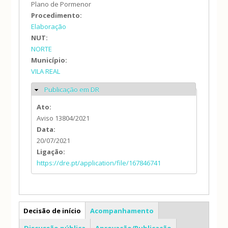
Plano de Pormenor
Procedimento:
Elaboração
NUT:
NORTE
Município:
VILA REAL
Publicação em DR
Ocultar
Ato:
Aviso 13804/2021
Data:
20/07/2021
Ligação:
https://dre.pt/application/file/167846741
PP
Decisão de início
Acompanhamento
Discussão pública
Aprovação/Publicação