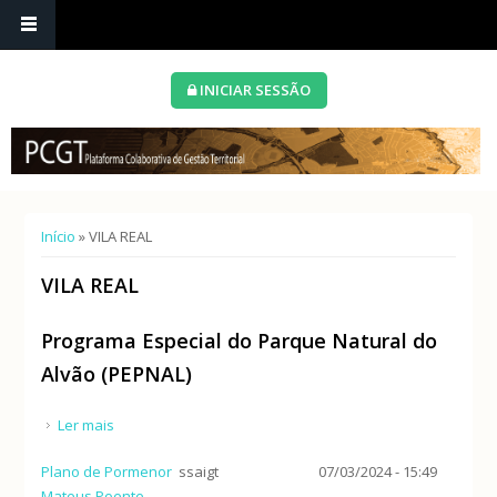
INICIAR SESSÃO
Está aqui
Início
» VILA REAL
VILA REAL
Programa Especial do Parque Natural do
Alvão (PEPNAL)
Ler mais
acerca de Programa Especial do Parque Natural do
Alvão (PEPNAL)
Plano de Pormenor
ssaigt
07/03/2024 - 15:49
Mateus Poente