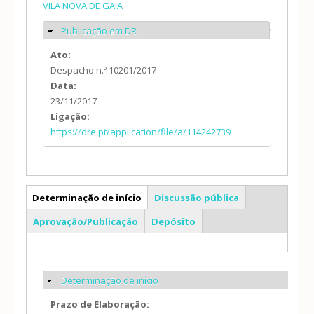
VILA NOVA DE GAIA
Publicação em DR
Ocultar
Ato:
Despacho n.º 10201/2017
Data:
23/11/2017
Ligação:
https://dre.pt/application/file/a/114242739
PE
Determinação de início
Discussão pública
(separador ativo)
Aprovação/Publicação
Depósito
Determinação de início
Ocultar
Prazo de Elaboração: