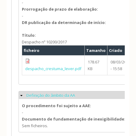
-
Prorrogação de prazo de elaboração:
-
DR publicação da determinação de início:
Título:
Despacho nº 10200/2017
ficheiro
Tamanho
Criado
178.67
08/03/2019
despacho_crestuma_lever.pdf
KB
- 15:58
Definição do âmbito da AA
Ocultar
O procedimento foi sujeito a AAE:
-
Documento de fundamentação de inexigibilidade:
Sem ficheiros.