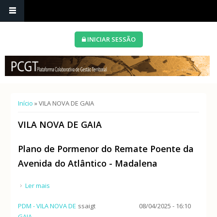
INICIAR SESSÃO
Está aqui
Início
» VILA NOVA DE GAIA
VILA NOVA DE GAIA
Plano de Pormenor do Remate Poente da
Avenida do Atlântico - Madalena
Ler mais
acerca de Plano de Pormenor do Remate Poente da
Avenida do Atlântico - Madalena
PDM - VILA NOVA DE
ssaigt
08/04/2025 - 16:10
GAIA