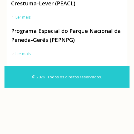
Crestuma-Lever (PEACL)
Ler mais
acerca de Programa Especial da Albufeira de
Crestuma-Lever (PEACL)
Programa Especial do Parque Nacional da
Peneda-Gerês (PEPNPG)
Ler mais
acerca de Programa Especial do Parque Nacional da
Peneda-Gerês (PEPNPG)
© 2026 . Todos os direitos reservados.