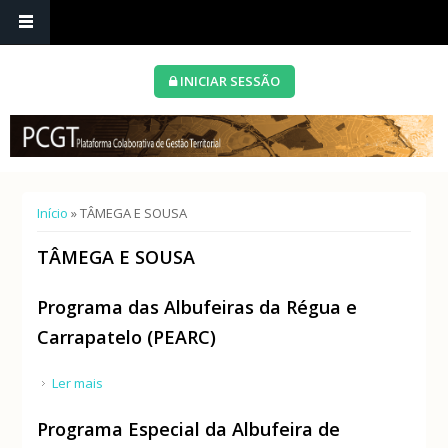
INICIAR SESSÃO
Está aqui
Início
» TÂMEGA E SOUSA
TÂMEGA E SOUSA
Programa das Albufeiras da Régua e
Carrapatelo (PEARC)
Ler mais
acerca de Programa das Albufeiras da Régua e
Carrapatelo (PEARC)
Programa Especial da Albufeira de