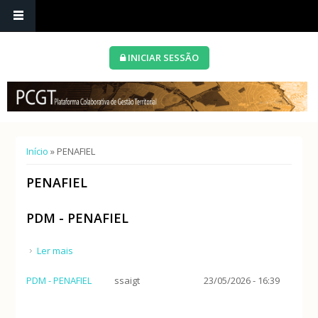
INICIAR SESSÃO
Está aqui
Início
» PENAFIEL
PENAFIEL
PDM - PENAFIEL
Ler mais
acerca de PDM - PENAFIEL
PDM - PENAFIEL
ssaigt
23/05/2026 - 16:39