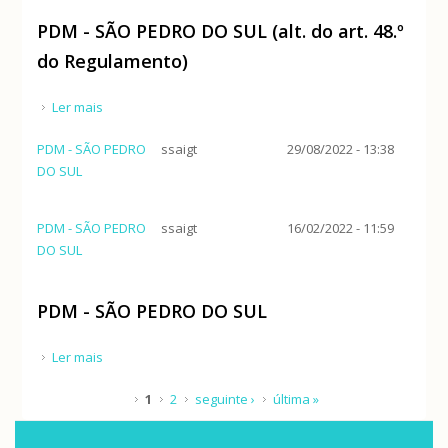
da Paisagem das Serras da Freita, Arada e Baixo
PDM - SÃO PEDRO DO SUL (alt. do art. 48.º
Paiva (PRGP SFABP)
do Regulamento)
Ler mais
acerca de PDM - SÃO PEDRO DO SUL (alt. do art. 48.º
do Regulamento)
PDM - SÃO PEDRO
ssaigt
29/08/2022 - 13:38
DO SUL
PDM - SÃO PEDRO
ssaigt
16/02/2022 - 11:59
DO SUL
PDM - SÃO PEDRO DO SUL
Ler mais
acerca de PDM - SÃO PEDRO DO SUL
Páginas
1
2
seguinte ›
última »