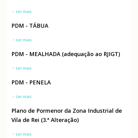
Ler mais
acerca de Programa Especial da Albufeira de Castelo
de Bode
PDM - TÁBUA
Ler mais
acerca de PDM - TÁBUA
PDM - MEALHADA (adequação ao RJIGT)
Ler mais
acerca de PDM - MEALHADA (adequação ao RJIGT)
PDM - PENELA
Ler mais
acerca de PDM - PENELA
Plano de Pormenor da Zona Industrial de
Vila de Rei (3.ª Alteração)
Ler mais
acerca de Plano de Pormenor da Zona Industrial de