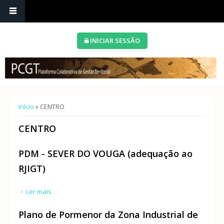
INICIAR SESSÃO
Está aqui
Início
» CENTRO
CENTRO
PDM - SEVER DO VOUGA (adequação ao
RJIGT)
Ler mais
acerca de PDM - SEVER DO VOUGA (adequação ao
RJIGT)
Plano de Pormenor da Zona Industrial de