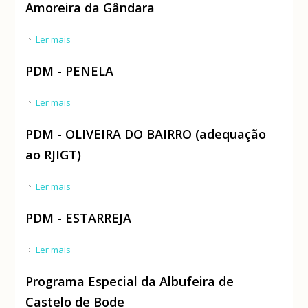
Amoreira da Gândara
Ler mais
acerca de Plano de Pormenor da Zona Industrial de
Amoreira da Gândara
PDM - PENELA
Ler mais
acerca de PDM - PENELA
PDM - OLIVEIRA DO BAIRRO (adequação
ao RJIGT)
Ler mais
acerca de PDM - OLIVEIRA DO BAIRRO (adequação ao
RJIGT)
PDM - ESTARREJA
Ler mais
acerca de PDM - ESTARREJA
Programa Especial da Albufeira de
Castelo de Bode