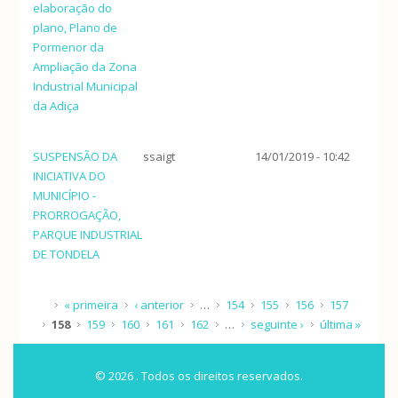
elaboração do
plano, Plano de
Pormenor da
Ampliação da Zona
Industrial Municipal
da Adiça
SUSPENSÃO DA
ssaigt
14/01/2019 - 10:42
INICIATIVA DO
MUNICÍPIO -
PRORROGAÇÃO,
PARQUE INDUSTRIAL
DE TONDELA
Páginas
« primeira
‹ anterior
…
154
155
156
157
158
159
160
161
162
…
seguinte ›
última »
© 2026 . Todos os direitos reservados.