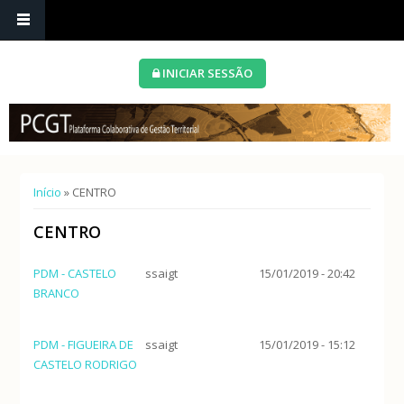
INICIAR SESSÃO
Está aqui
Início
» CENTRO
CENTRO
PDM - CASTELO
ssaigt
15/01/2019 - 20:42
BRANCO
PDM - FIGUEIRA DE
ssaigt
15/01/2019 - 15:12
CASTELO RODRIGO