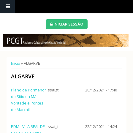
INICIAR SESSÃO
Está aqui
Início
» ALGARVE
ALGARVE
Plano de Pormenor
ssaigt
28/12/2021 - 17:40
do Sítio da Má
Vontade e Pontes
de Marchil
PDM - VILA REAL DE
ssaigt
22/12/2021 - 14:24
SANTO ANTÓNIO