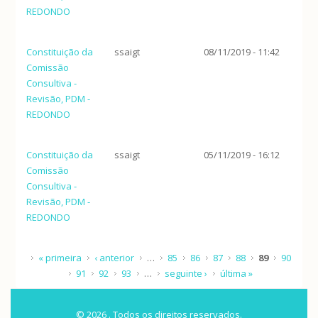
REDONDO
Constituição da
ssaigt
08/11/2019 - 11:42
Comissão
Consultiva -
Revisão, PDM -
REDONDO
Constituição da
ssaigt
05/11/2019 - 16:12
Comissão
Consultiva -
Revisão, PDM -
REDONDO
Páginas
« primeira
‹ anterior
…
85
86
87
88
89
90
91
92
93
…
seguinte ›
última »
© 2026 . Todos os direitos reservados.