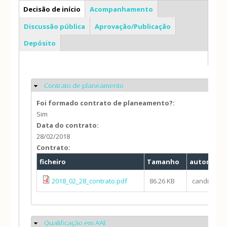
PP
Decisão de início
Acompanhamento
Discussão pública
Aprovação/Publicação
Depósito
Contrato de planeamento
Ocultar
Foi formado contrato de planeamento?:
Sim
Data do contrato:
28/02/2018
Contrato:
ficheiro
Tamanho
autor
2018_02_28_contrato.pdf
86.26 KB
candido.ro
Qualificação em AAE
Ocultar