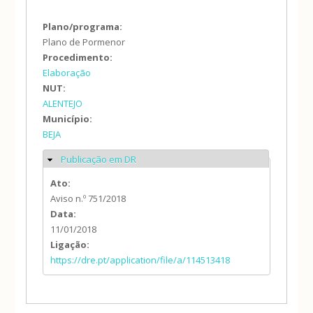
Plano/programa:
Plano de Pormenor
Procedimento:
Elaboração
NUT:
ALENTEJO
Município:
BEJA
Publicação em DR
Ocultar
Ato:
Aviso n.º 751/2018
Data:
11/01/2018
Ligação:
https://dre.pt/application/file/a/114513418