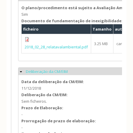
O plano/procedimento está sujeito a Avaliação Ambien
Sim
Documento de fundamentação de inexigibilidade:
ficheiro
Tamanho
autor
3.25 MB
candido.
2018_02_28_relatavalambiental.pdf
Deliberação da CM/EIM
Ocultar
Data da deliberação da CM/EIM:
11/12/2018
Deliberação da CM/EIM:
Sem ficheiros.
Prazo de Elaboração:
-
Prorrogação de prazo de elaboração:
-