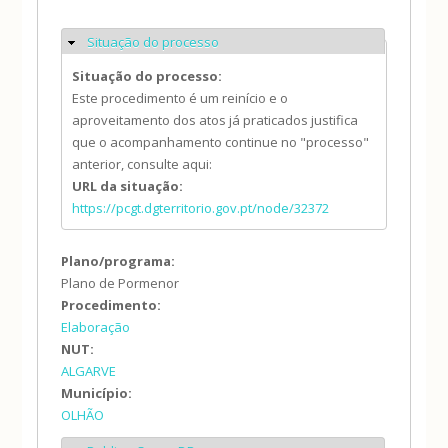
Situação do processo
Ocultar
Situação do processo:
Este procedimento é um reinício e o
aproveitamento dos atos já praticados justifica
que o acompanhamento continue no "processo"
anterior, consulte aqui:
URL da situação:
https://pcgt.dgterritorio.gov.pt/node/32372
Plano/programa:
Plano de Pormenor
Procedimento:
Elaboração
NUT:
ALGARVE
Município:
OLHÃO