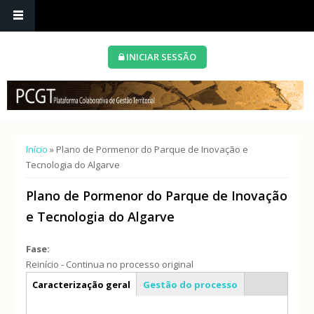
INICIAR SESSÃO
Está aqui
Início
» Plano de Pormenor do Parque de Inovação e
Tecnologia do Algarve
Plano de Pormenor do Parque de Inovação
e Tecnologia do Algarve
Fase:
Reinício - Continua no processo original
Info geral
Caracterização geral
Gestão do processo