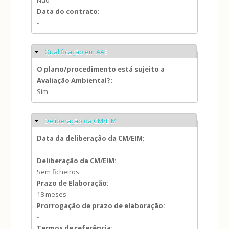
Não
Data do contrato:
-
Qualificação em AAE
Ocultar
O plano/procedimento está sujeito a
Avaliação Ambiental?:
Sim
Deliberação da CM/EIM
Ocultar
Data da deliberação da CM/EIM:
-
Deliberação da CM/EIM:
Sem ficheiros.
Prazo de Elaboração:
18 meses
Prorrogação de prazo de elaboração:
-
Termos de referência: