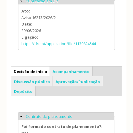
Publicação em DR
Ocultar
Ato:
Aviso 16213/2026/2
Data:
29/06/2026
Ligação:
https://dre.pt/application/file/1139824544
PP
Decisão de início
Acompanhamento
Discussão pública
Aprovação/Publicação
Depósito
Contrato de planeamento
Ocultar
Foi formado contrato de planeamento?: