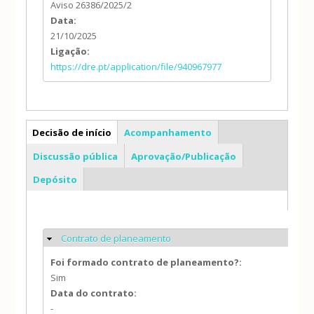
Aviso 26386/2025/2
Data:
21/10/2025
Ligação:
https://dre.pt/application/file/940967977
PP
Decisão de início
Acompanhamento
Discussão pública
Aprovação/Publicação
Depósito
Contrato de planeamento
Ocultar
Foi formado contrato de planeamento?:
Sim
Data do contrato:
-