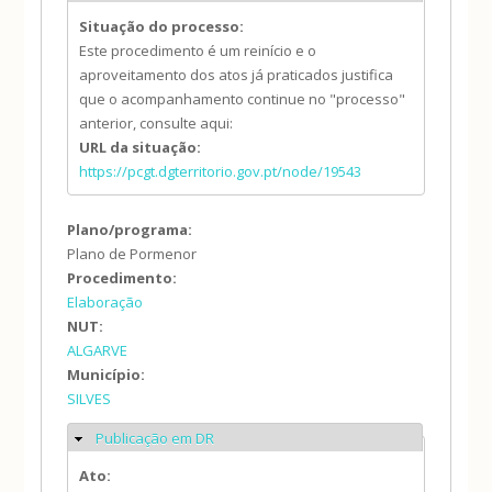
Situação do processo:
Este procedimento é um reinício e o
aproveitamento dos atos já praticados justifica
que o acompanhamento continue no "processo"
anterior, consulte aqui:
URL da situação:
https://pcgt.dgterritorio.gov.pt/node/19543
Plano/programa:
Plano de Pormenor
Procedimento:
Elaboração
NUT:
ALGARVE
Município:
SILVES
Publicação em DR
Ocultar
Ato: