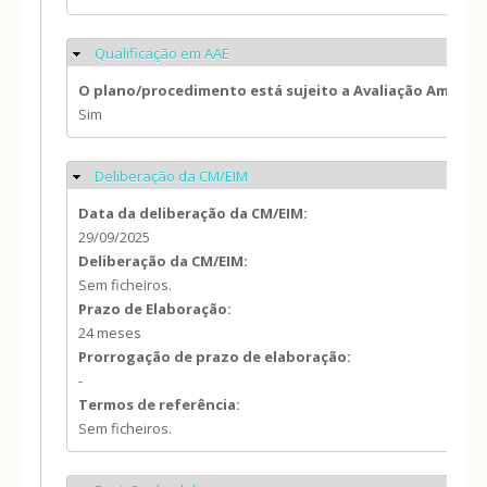
Qualificação em AAE
Ocultar
O plano/procedimento está sujeito a Avaliação Ambien
Sim
Deliberação da CM/EIM
Ocultar
Data da deliberação da CM/EIM:
29/09/2025
Deliberação da CM/EIM:
Sem ficheiros.
Prazo de Elaboração:
24 meses
Prorrogação de prazo de elaboração:
-
Termos de referência:
Sem ficheiros.