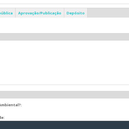
pública
Aprovação/Publicação
Depósito
 Ambiental?:
de: