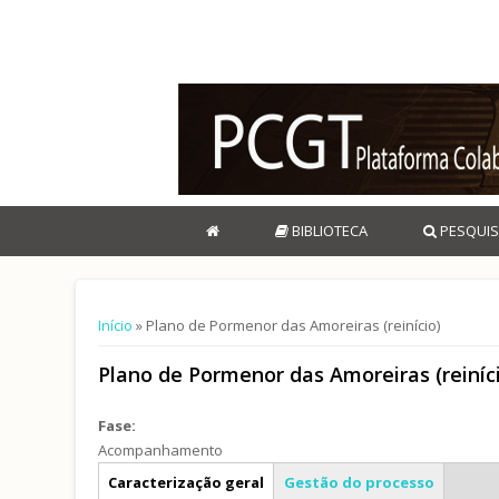
BIBLIOTECA
PESQUIS
Está aqui
Início
» Plano de Pormenor das Amoreiras (reinício)
Plano de Pormenor das Amoreiras (reiníc
Fase:
Acompanhamento
Info geral
Caracterização geral
Gestão do processo