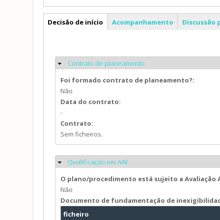
PP
Decisão de início
Acompanhamento
Discussão 
Contrato de planeamento
Ocultar
Foi formado contrato de planeamento?:
Não
Data do contrato:
-
Contrato:
Sem ficheiros.
Qualificação em AAE
Ocultar
O plano/procedimento está sujeito a Avaliação
Não
Documento de fundamentação de inexigibilida
ficheiro