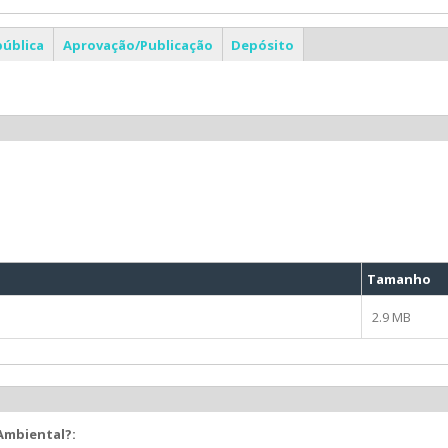
pública
Aprovação/Publicação
Depósito
Tamanho
2.9 MB
 Ambiental?: