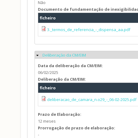
Não
Documento de fundamentação de inexigibilida
ficheiro
3._termos_de_referencia_-_dispensa_aa.pdf
Deliberação da CM/EIM
Ocultar
Data da deliberação da CM/EIM:
06/02/2025
Deliberação da CM/EIM:
ficheiro
deliberacao_de_camara_n.o29_-_06-02-2025.pdf
Prazo de Elaboração:
12 meses
Prorrogação de prazo de elaboração:
-