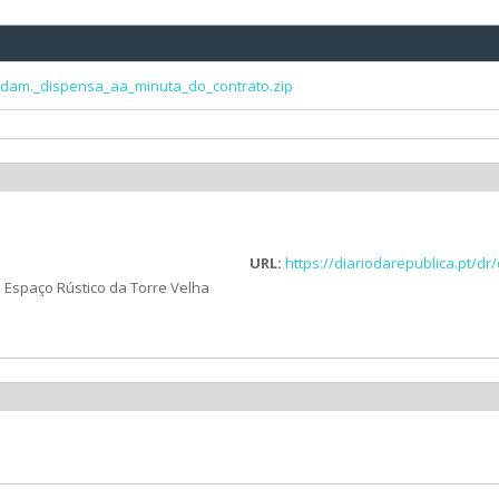
ndam._dispensa_aa_minuta_do_contrato.zip
URL:
https://diariodarepublica.pt/d
Espaço Rústico da Torre Velha