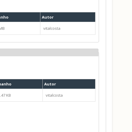
anho
Autor
 MB
vitalcosta
manho
Autor
.47 KB
vitalcosta