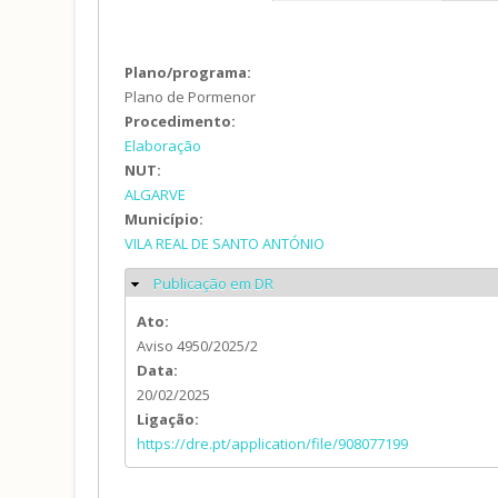
Plano/programa:
Plano de Pormenor
Procedimento:
Elaboração
NUT:
ALGARVE
Município:
VILA REAL DE SANTO ANTÓNIO
Publicação em DR
Ocultar
Ato:
Aviso 4950/2025/2
Data:
20/02/2025
Ligação:
https://dre.pt/application/file/908077199