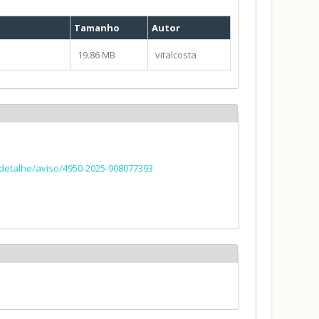
Tamanho
Autor
19.86 MB
vitalcosta
r/detalhe/aviso/4950-2025-908077393