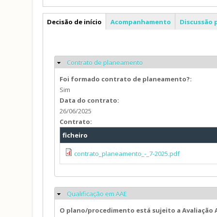
PP
Decisão de início
Acompanhamento
Discussão 
Contrato de planeamento
Ocultar
Foi formado contrato de planeamento?:
Sim
Data do contrato:
26/06/2025
Contrato:
ficheiro
contrato_planeamento_-_7-2025.pdf
Qualificação em AAE
Ocultar
O plano/procedimento está sujeito a Avaliação