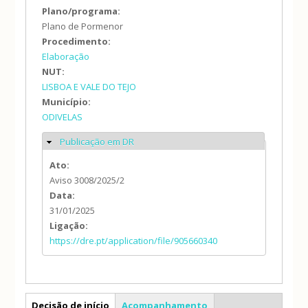
Plano/programa:
Plano de Pormenor
Procedimento:
Elaboração
NUT:
LISBOA E VALE DO TEJO
Município:
ODIVELAS
Publicação em DR
Ocultar
Ato:
Aviso 3008/2025/2
Data:
31/01/2025
Ligação:
https://dre.pt/application/file/905660340
PP
Decisão de início
Acompanhamento