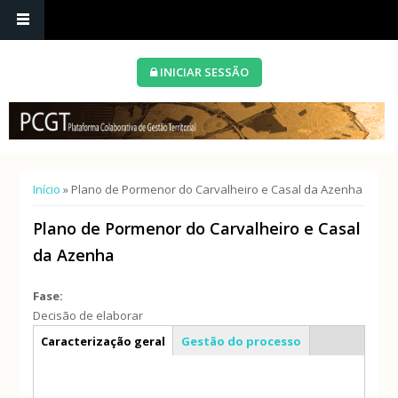
INICIAR SESSÃO
Está aqui
Início
» Plano de Pormenor do Carvalheiro e Casal da Azenha
Plano de Pormenor do Carvalheiro e Casal
da Azenha
Fase:
Decisão de elaborar
Info geral
Caracterização geral
Gestão do processo