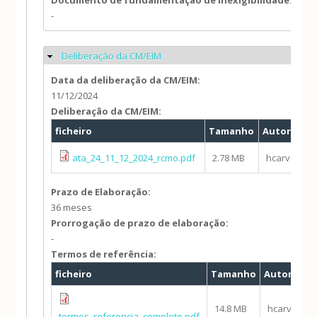
Documento de fundamentação de inexigibilidade:
-
Deliberação da CM/EIM
Ocultar
Data da deliberação da CM/EIM:
11/12/2024
Deliberação da CM/EIM:
ficheiro
Tamanho
Autor
ata_24_11_12_2024_rcmo.pdf
2.78 MB
hcarvalho
Prazo de Elaboração:
36 meses
Prorrogação de prazo de elaboração:
-
Termos de referência:
ficheiro
Tamanho
Autor
14.8 MB
hcarvalho
termos_referencia_completo.pdf