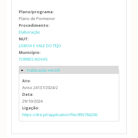
Plano/programa:
Plano de Pormenor
Procedimento:
Elaboração
NUT:
LISBOA E VALE DO TEJO
Município:
TORRES NOVAS
Publicação em DR
Ocultar
Ato:
Aviso 24137/2024/2
Data:
29/10/2024
Ligação:
https://dre.pt/application/file/893766200