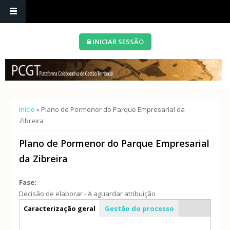
INICIAR SESSÃO
Está aqui
Início
» Plano de Pormenor do Parque Empresarial da
Zibreira
Plano de Pormenor do Parque Empresarial
da Zibreira
Fase:
Decisão de elaborar - A aguardar atribuição
Info geral
Caracterização geral
Gestão do processo