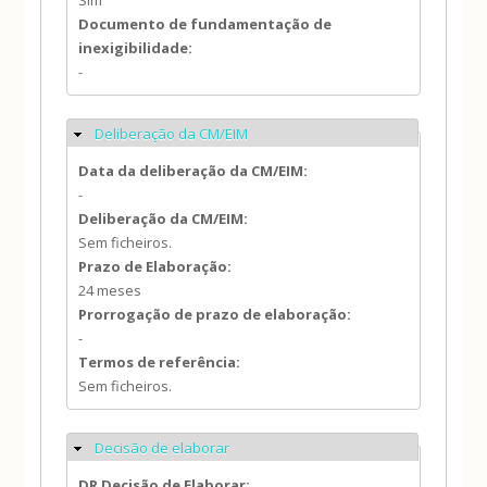
Sim
Documento de fundamentação de
inexigibilidade:
-
Deliberação da CM/EIM
Ocultar
Data da deliberação da CM/EIM:
-
Deliberação da CM/EIM:
Sem ficheiros.
Prazo de Elaboração:
24 meses
Prorrogação de prazo de elaboração:
-
Termos de referência:
Sem ficheiros.
Decisão de elaborar
Ocultar
DR Decisão de Elaborar: