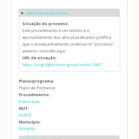
Situação do processo
Ocultar
Situação do processo:
Este procedimento é um reinício e o
aproveitamento dos atos já praticados justifica
que o acompanhamento continue no "processo"
anterior, consulte aqui:
URL da situação:
https://pcgt.dgterritorio.gov.pt/node/20407
Plano/programa:
Plano de Pormenor
Procedimento:
Elaboração
NUT:
NORTE
Município:
PENAFIEL