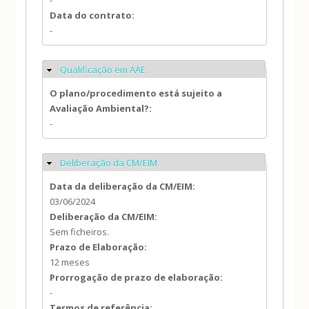
-
Data do contrato:
-
Qualificação em AAE
Ocultar
O plano/procedimento está sujeito a
Avaliação Ambiental?:
-
Deliberação da CM/EIM
Ocultar
Data da deliberação da CM/EIM:
03/06/2024
Deliberação da CM/EIM:
Sem ficheiros.
Prazo de Elaboração:
12 meses
Prorrogação de prazo de elaboração:
-
Termos de referência: