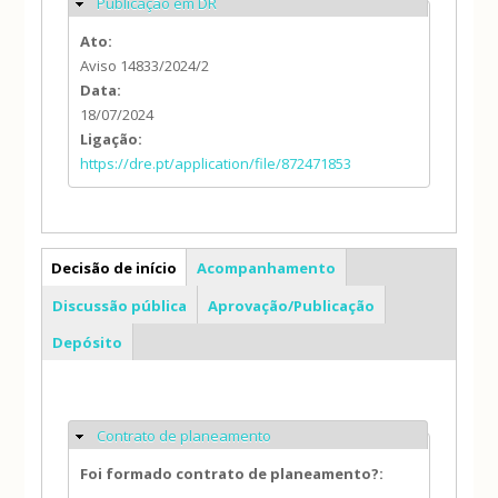
Publicação em DR
Ocultar
Ato:
Aviso 14833/2024/2
Data:
18/07/2024
Ligação:
https://dre.pt/application/file/872471853
PP
Decisão de início
Acompanhamento
Discussão pública
Aprovação/Publicação
Depósito
Contrato de planeamento
Ocultar
Foi formado contrato de planeamento?: