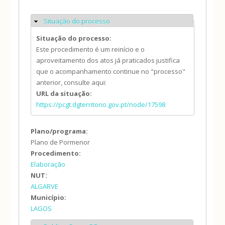
Situação do processo
Ocultar
Situação do processo:
Este procedimento é um reinício e o
aproveitamento dos atos já praticados justifica
que o acompanhamento continue no "processo"
anterior, consulte aqui:
URL da situação:
https://pcgt.dgterritorio.gov.pt/node/17598
Plano/programa:
Plano de Pormenor
Procedimento:
Elaboração
NUT:
ALGARVE
Município:
LAGOS