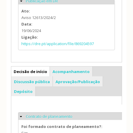
Publicação em DR
Ocultar
Ato:
Aviso 12613/2024/2
Data:
19/06/2024
Ligação:
https://dre.pt/application/file/869204597
PP
Decisão de início
Acompanhamento
Discussão pública
Aprovação/Publicação
Depósito
Contrato de planeamento
Ocultar
Foi formado contrato de planeamento?: