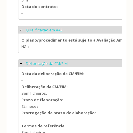
Sim
Data do contrato:
-
Qualificação em AAE
Ocultar
O plano/procedimento está sujeito a Avaliação Ambien
Não
Deliberação da CM/EIM
Ocultar
Data da deliberação da CM/EIM:
-
Deliberação da CM/EIM:
Sem ficheiros.
Prazo de Elaboração:
12 meses
Prorrogação de prazo de elaboração:
-
Termos de referência:
Sem ficheiros.