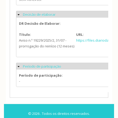
Decisão de elaborar
Ocultar
DR Decisão de Elaborar:
Título:
URL:
Aviso n.º 19229/2025/2, 31/07 -
https://files.diariodarep
prorrogação do reinício (12 meses)
Período de participação
Ocultar
Período de participação:
-
© 2026 . Todos os direitos reservados.