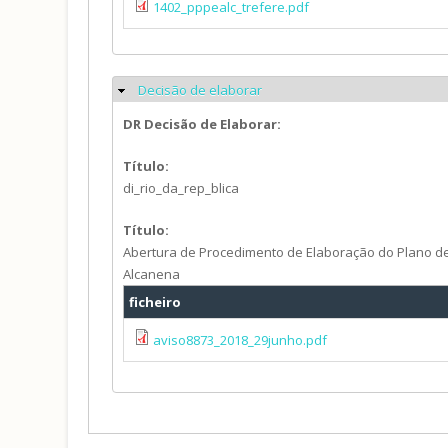
1402_pppealc_trefere.pdf
Decisão de elaborar
Ocultar
DR Decisão de Elaborar:
Título:
di_rio_da_rep_blica
Título:
Abertura de Procedimento de Elaboração do Plano d
Alcanena
ficheiro
aviso8873_2018_29junho.pdf