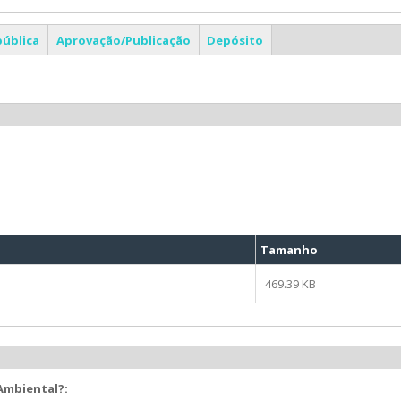
pública
Aprovação/Publicação
Depósito
Tamanho
469.39 KB
 Ambiental?: