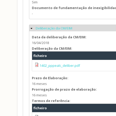
Sim
Documento de fundamentação de inexigibilida
-
Deliberação da CM/EIM
Ocultar
Data da deliberação da CM/EIM:
16/04/2018
Deliberação da CM/EIM:
ficheiro
1402_pppealc_deliber.pdf
Prazo de Elaboração:
16 meses
Prorrogação de prazo de elaboração:
16 meses
Termos de referência:
ficheiro