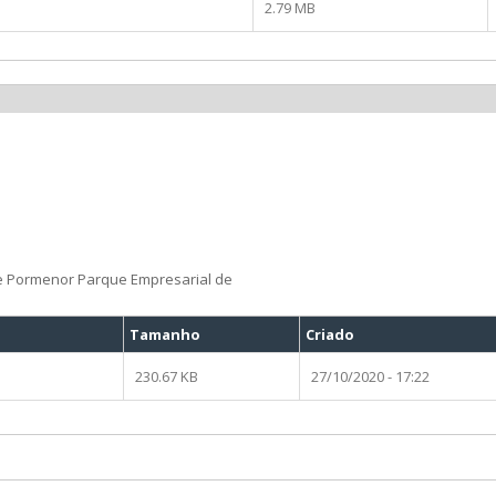
2.79 MB
e Pormenor Parque Empresarial de
Tamanho
Criado
230.67 KB
27/10/2020 - 17:22