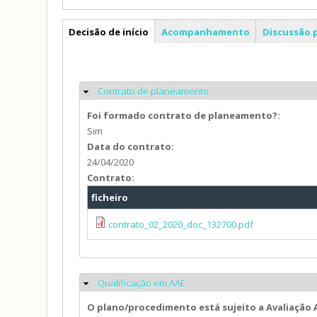
PP
Decisão de início
Acompanhamento
Discussão 
Contrato de planeamento
Ocultar
Foi formado contrato de planeamento?:
Sim
Data do contrato:
24/04/2020
Contrato:
ficheiro
contrato_02_2020_doc_132700.pdf
Qualificação em AAE
Ocultar
O plano/procedimento está sujeito a Avaliação