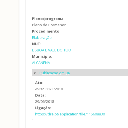
Plano/programa:
Plano de Pormenor
Procedimento:
Elaboração
NUT:
LISBOA E VALE DO TEJO
Município:
ALCANENA
Publicação em DR
Ocultar
Ato:
Aviso 8873/2018
Data:
29/06/2018
Ligação:
https://dre.pt/application/file/115608830