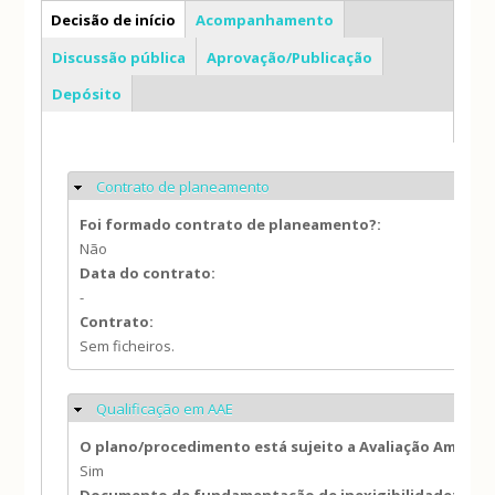
PP
Decisão de início
Acompanhamento
Discussão pública
Aprovação/Publicação
Depósito
Contrato de planeamento
Ocultar
Foi formado contrato de planeamento?:
Não
Data do contrato:
-
Contrato:
Sem ficheiros.
Qualificação em AAE
Ocultar
O plano/procedimento está sujeito a Avaliação Ambien
Sim