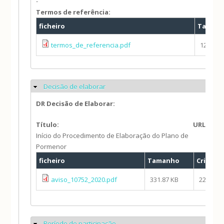
-
Termos de referência:
ficheiro
Taman
termos_de_referencia.pdf
12.51 M
Decisão de elaborar
Ocultar
DR Decisão de Elaborar:
Título:
URL:
https
Início do Procedimento de Elaboração do Plano de
Pormenor
ficheiro
Tamanho
Criado
aviso_10752_2020.pdf
331.87 KB
22/07/20
Período de participação
Ocultar