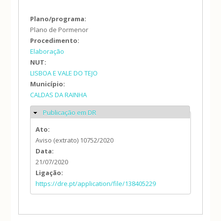
Plano/programa:
Plano de Pormenor
Procedimento:
Elaboração
NUT:
LISBOA E VALE DO TEJO
Município:
CALDAS DA RAINHA
Publicação em DR
Ocultar
Ato:
Aviso (extrato) 10752/2020
Data:
21/07/2020
Ligação:
https://dre.pt/application/file/138405229