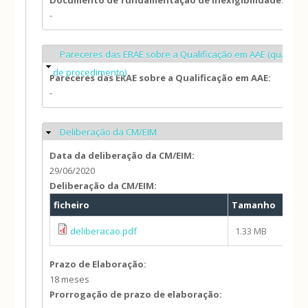
Documento de fundamentação de inexigibilidade:
-
Pareceres das ERAE sobre a Qualificação em AAE (quando c
Ocultar
de procedimento)
Pareceres das ERAE sobre a Qualificação em AAE:
-
Deliberação da CM/EIM
Ocultar
Data da deliberação da CM/EIM:
29/06/2020
Deliberação da CM/EIM:
ficheiro
Tamanho
deliberacao.pdf
1.33 MB
Prazo de Elaboração:
18 meses
Prorrogação de prazo de elaboração: