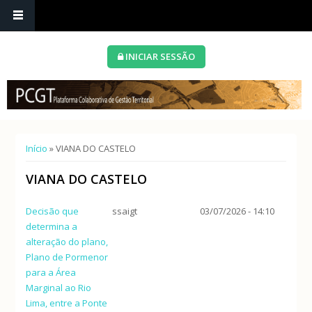
INICIAR SESSÃO
Está aqui
Início
» VIANA DO CASTELO
VIANA DO CASTELO
Decisão que
ssaigt
03/07/2026 - 14:10
determina a
alteração do plano,
Plano de Pormenor
para a Área
Marginal ao Rio
Lima, entre a Ponte