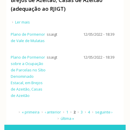
(adequação ao RJIGT)
Ler mais
acerca de Plano de Pormenor sobre a Ocupação de
Parcelas no Sítio Denominado Estacal, em Brejos de
Plano de Pormenor
ssaigt
12/05/2022 - 18:39
Azeitão, Casas de Azeitão (adequação ao RJIGT)
de Vale de Mulatas
Plano de Pormenor
ssaigt
12/05/2022 - 18:39
sobre a Ocupação
de Parcelas no Sítio
Denominado
Estacal, em Brejos
de Azeitão, Casas
de Azeitão
Páginas
« primeira
‹ anterior
1
2
3
4
seguinte ›
última »