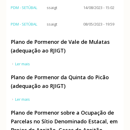
PDM - SETÚBAL
ssaigt
14/08/2023 - 15:02
PDM - SETÚBAL
ssaigt
08/05/2023 - 19:59
Plano de Pormenor de Vale de Mulatas
(adequação ao RJIGT)
Ler mais
acerca de Plano de Pormenor de Vale de Mulatas
(adequação ao RJIGT)
Plano de Pormenor da Quinta do Picão
(adequação ao RJIGT)
Ler mais
acerca de Plano de Pormenor da Quinta do Picão
(adequação ao RJIGT)
Plano de Pormenor sobre a Ocupação de
Parcelas no Sítio Denominado Estacal, em
Brejos de Azeitão, Casas de Azeitão