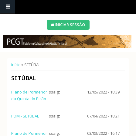
INICIAR SESSÃO
Está aqui
Início
» SETÚBAL
SETÚBAL
Plano de Pormenor
ssaigt
12/05/2022 - 18:39
da Quinta do Picão
PDM - SETÚBAL
ssaigt
07/04/2022 - 18:21
Plano de Pormenor
ssaigt
03/03/2022 - 16:17