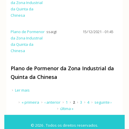
da Zona Industrial
da Quinta da
Chinesa
Plano de Pormenor
ssaigt
15/12/2021 - 01:45
da Zona Industrial
da Quinta da
Chinesa
Plano de Pormenor da Zona Industrial da
Quinta da Chinesa
Ler mais
acerca de Plano de Pormenor da Zona Industrial da
Quinta da Chinesa
Páginas
« primeira
‹ anterior
1
2
3
4
seguinte ›
última »
© 2026 . Todos os direitos reservados.