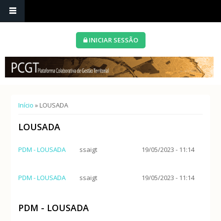
INICIAR SESSÃO
Está aqui
Início
» LOUSADA
LOUSADA
PDM - LOUSADA
ssaigt
19/05/2023 - 11:14
PDM - LOUSADA
ssaigt
19/05/2023 - 11:14
PDM - LOUSADA