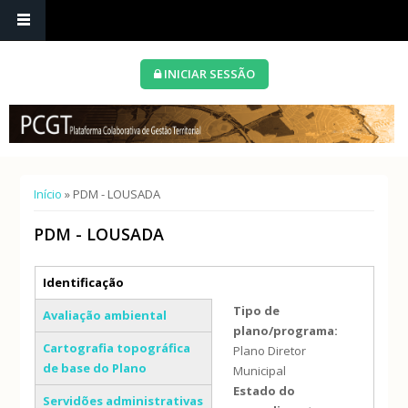
INICIAR SESSÃO
Está aqui
Início
» PDM - LOUSADA
PDM - LOUSADA
Separadores verticais
Identificação
(separador ativo)
Tipo de
Avaliação ambiental
plano/programa:
Cartografia topográfica
Plano Diretor
de base do Plano
Municipal
Estado do
Servidões administrativas