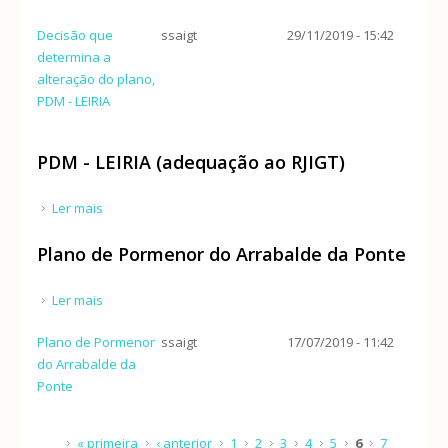
Decisão que
ssaigt
29/11/2019 - 15:42
determina a
alteração do plano,
PDM - LEIRIA
PDM - LEIRIA (adequação ao RJIGT)
Ler mais
acerca de PDM - LEIRIA (adequação ao RJIGT)
Plano de Pormenor do Arrabalde da Ponte
Ler mais
acerca de Plano de Pormenor do Arrabalde da Ponte
Plano de Pormenor
ssaigt
17/07/2019 - 11:42
do Arrabalde da
Ponte
Páginas
« primeira
‹ anterior
1
2
3
4
5
6
7