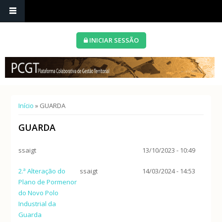
INICIAR SESSÃO
Está aqui
Início
» GUARDA
GUARDA
ssaigt
13/10/2023 - 10:49
2.ª Alteração do
ssaigt
14/03/2024 - 14:53
Plano de Pormenor
do Novo Polo
Industrial da
Guarda