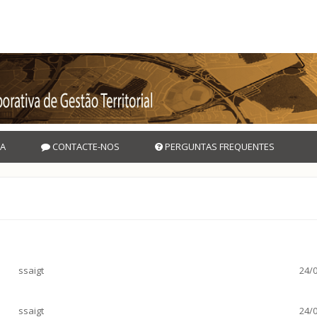
A
CONTACTE-NOS
PERGUNTAS FREQUENTES
ssaigt
24/0
ssaigt
24/0