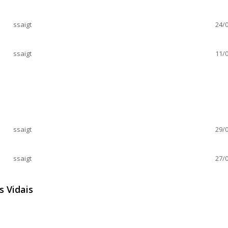
ssaigt
24/0
ssaigt
11/0
ssaigt
29/0
ssaigt
27/0
s Vidais
 dos Vidais