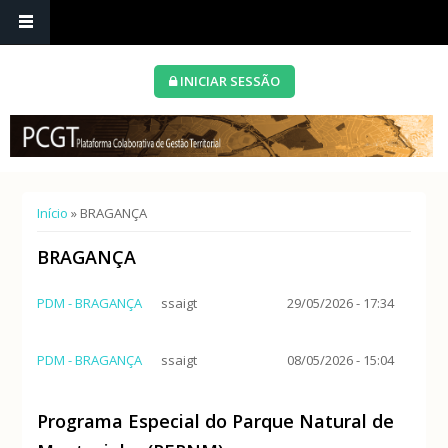
INICIAR SESSÃO
Está aqui
Início
» BRAGANÇA
BRAGANÇA
PDM - BRAGANÇA
ssaigt
29/05/2026 - 17:34
PDM - BRAGANÇA
ssaigt
08/05/2026 - 15:04
Programa Especial do Parque Natural de