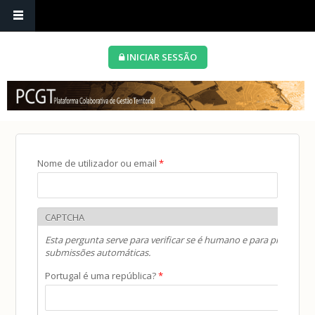
INICIAR SESSÃO
Está aqui
Nome de utilizador ou email
*
CAPTCHA
Esta pergunta serve para verificar se é humano e para prevenir
submissões automáticas.
Portugal é uma república?
*