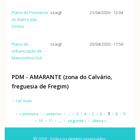
Plano de Pormenor
ssaigt
21/04/2026 - 12:04
do Bairro das
Sortes
Plano de
ssaigt
20/04/2026 - 17:58
Urbanização de
Matosinhos/Sul
PDM - AMARANTE (zona do Calvário,
freguesia de Fregim)
Ler mais
acerca de PDM - AMARANTE (zona do Calvário,
freguesia de Fregim)
Páginas
« primeira
‹ anterior
…
3
4
5
6
7
8
9
10
11
…
seguinte ›
última »
© 2026 . Todos os direitos reservados.