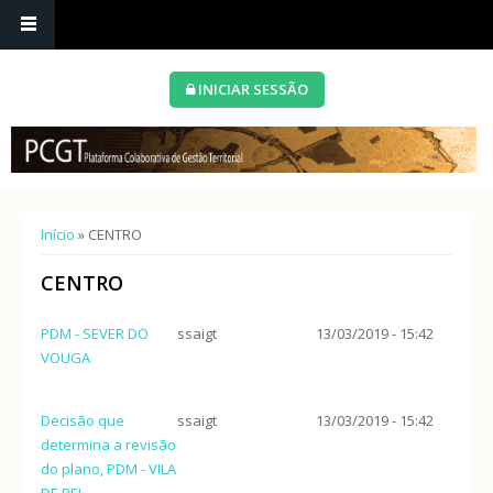
INICIAR SESSÃO
Está aqui
Início
» CENTRO
CENTRO
PDM - SEVER DO
ssaigt
13/03/2019 - 15:42
VOUGA
Decisão que
ssaigt
13/03/2019 - 15:42
determina a revisão
do plano, PDM - VILA
DE REI