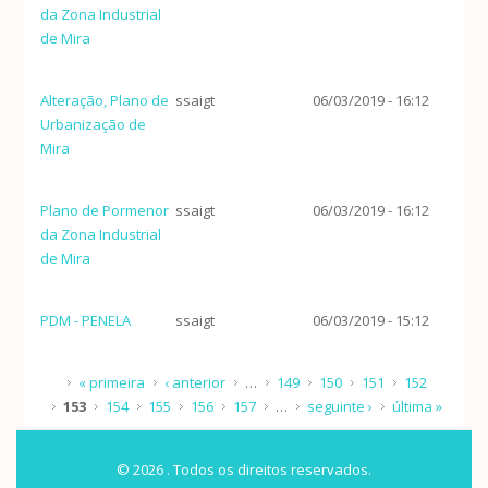
da Zona Industrial
de Mira
Alteração, Plano de
ssaigt
06/03/2019 - 16:12
Urbanização de
Mira
Plano de Pormenor
ssaigt
06/03/2019 - 16:12
da Zona Industrial
de Mira
PDM - PENELA
ssaigt
06/03/2019 - 15:12
Páginas
« primeira
‹ anterior
…
149
150
151
152
153
154
155
156
157
…
seguinte ›
última »
© 2026 . Todos os direitos reservados.