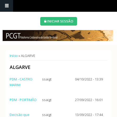
INICIAR SESSÃO
Está aqui
Início
» ALGARVE
ALGARVE
PDM - CASTRO
ssaigt
04/10/2022 - 13:39
MARIM
PDM - PORTIMÃO
ssaigt
27/09/2022 - 16:01
Decisão que
ssaigt
13/09/2022 - 17:44