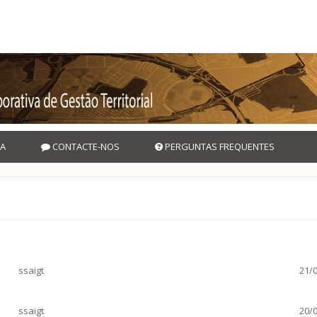
A
CONTACTE-NOS
PERGUNTAS FREQUENTES
ssaigt
21/0
ssaigt
20/0