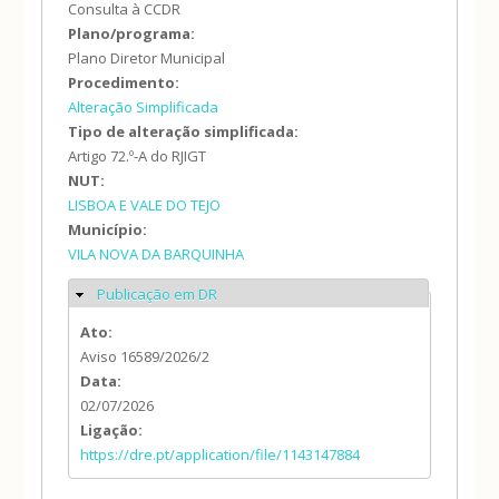
Consulta à CCDR
Plano/programa:
Plano Diretor Municipal
Procedimento:
Alteração Simplificada
Tipo de alteração simplificada:
Artigo 72.º-A do RJIGT
NUT:
LISBOA E VALE DO TEJO
Município:
VILA NOVA DA BARQUINHA
Publicação em DR
Ocultar
Ato:
Aviso 16589/2026/2
Data:
02/07/2026
Ligação:
https://dre.pt/application/file/1143147884