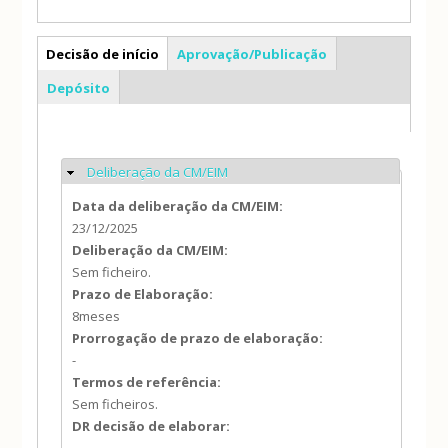
AS
Decisão de início
Aprovação/Publicação
(separador ativo)
Depósito
Deliberação da CM/EIM
Ocultar
Data da deliberação da CM/EIM:
23/12/2025
Deliberação da CM/EIM:
Sem ficheiro.
Prazo de Elaboração:
8meses
Prorrogação de prazo de elaboração:
-
Termos de referência:
Sem ficheiros.
DR decisão de elaborar: