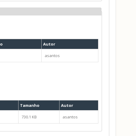
ho
Autor
B
asantos
Tamanho
Autor
730.1 KB
asantos