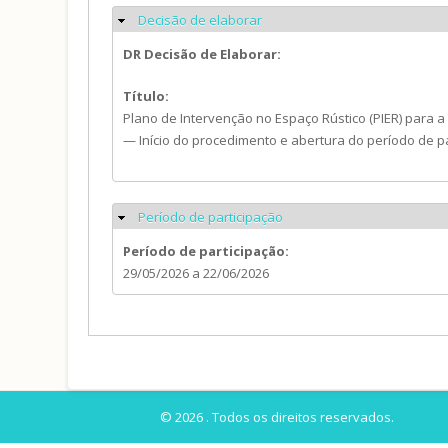
Decisão de elaborar
Ocultar
DR Decisão de Elaborar:
Título:
Plano de Intervenção no Espaço Rústico (PIER) para a
— Início do procedimento e abertura do período de p
Período de participação
Ocultar
Período de participação:
29/05/2026
a
22/06/2026
© 2026 . Todos os direitos reservados.