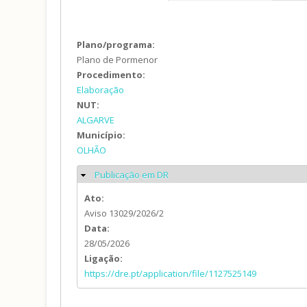
Plano/programa:
Plano de Pormenor
Procedimento:
Elaboração
NUT:
ALGARVE
Município:
OLHÃO
Publicação em DR
Ocultar
Ato:
Aviso 13029/2026/2
Data:
28/05/2026
Ligação:
https://dre.pt/application/file/1127525149