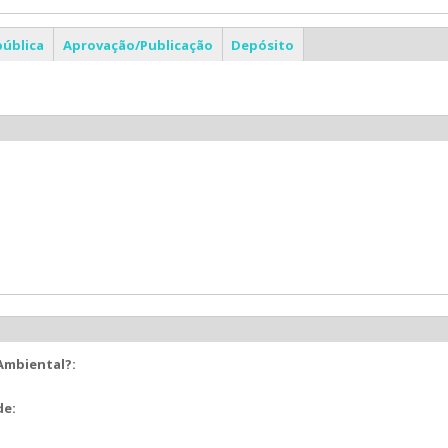
pública
Aprovação/Publicação
Depósito
 Ambiental?:
de: