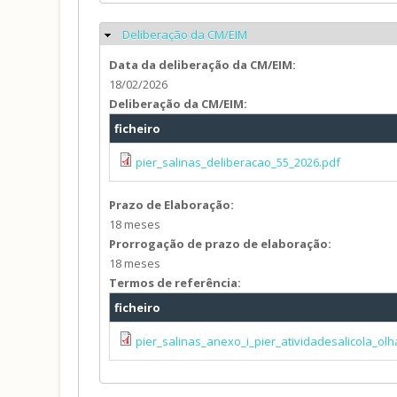
Deliberação da CM/EIM
Ocultar
Data da deliberação da CM/EIM:
18/02/2026
Deliberação da CM/EIM:
ficheiro
pier_salinas_deliberacao_55_2026.pdf
Prazo de Elaboração:
18 meses
Prorrogação de prazo de elaboração:
18 meses
Termos de referência:
ficheiro
pier_salinas_anexo_i_pier_atividadesalicola_olh