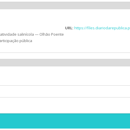
URL:
https://files.diariodarepublic
 atividade salinícola — Olhão Poente
articipação pública