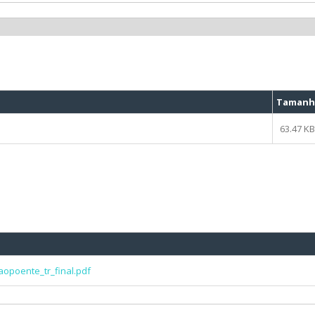
Taman
63.47 K
aopoente_tr_final.pdf