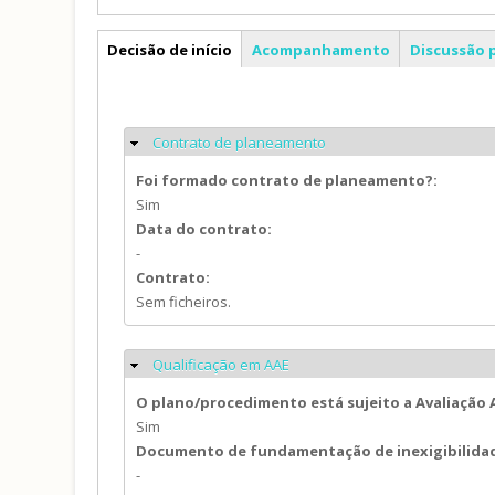
PP
Decisão de início
Acompanhamento
Discussão 
Contrato de planeamento
Ocultar
Foi formado contrato de planeamento?:
Sim
Data do contrato:
-
Contrato:
Sem ficheiros.
Qualificação em AAE
Ocultar
O plano/procedimento está sujeito a Avaliação
Sim
Documento de fundamentação de inexigibilida
-