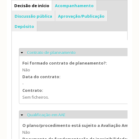
PP
Decisão de início
Acompanhamento
Discussão pública
Aprovação/Publicação
Depósito
Contrato de planeamento
Ocultar
Foi formado contrato de planeamento?:
Não
Data do contrato:
-
Contrato:
Sem ficheiros.
Qualificação em AAE
Ocultar
O plano/procedimento está sujeito a Avaliação Ambien
Não