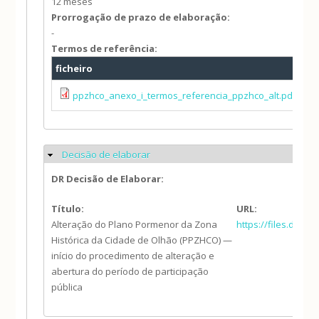
12 meses
Prorrogação de prazo de elaboração:
-
Termos de referência:
ficheiro
ppzhco_anexo_i_termos_referencia_ppzhco_alt.pdf
Decisão de elaborar
Ocultar
DR Decisão de Elaborar:
Título:
URL:
Alteração do Plano Pormenor da Zona
https://files.diar
Histórica da Cidade de Olhão (PPZHCO) —
início do procedimento de alteração e
abertura do período de participação
pública